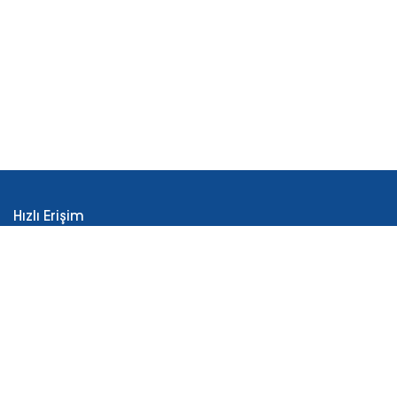
Hızlı Erişim
İLKO Hakkında
Üretim
AR-GE
Reçeteli Ürünler
Tüketici Sağlığı Ürünleri
İletişim