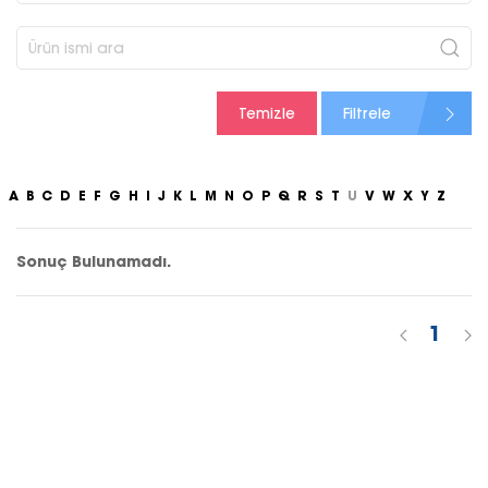
Temizle
Filtrele
A
B
C
D
E
F
G
H
I
J
K
L
M
N
O
P
Q
R
S
T
U
V
W
X
Y
Z
Sonuç Bulunamadı.
1