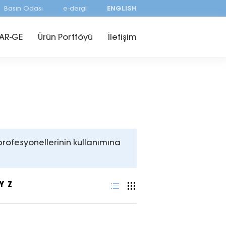
Basın Odası
e-dergi
ENGLISH
AR-GE
Ürün Portföyü
İletişim
profesyonellerinin kullanımına
Y
Z