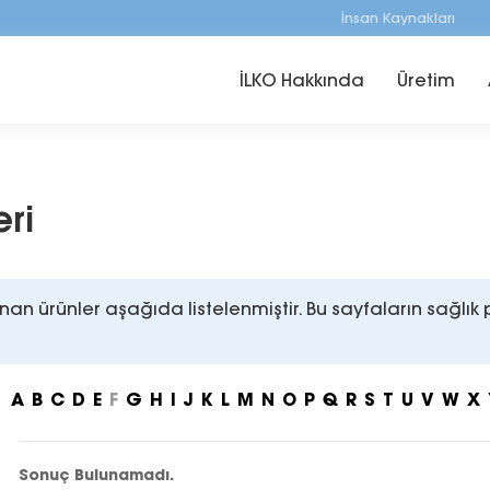
İnsan Kaynakları
İLKO Hakkında
Üretim
eri
an ürünler aşağıda listelenmiştir. Bu sayfaların sağlık 
A
B
C
D
E
F
G
H
I
J
K
L
M
N
O
P
Q
R
S
T
U
V
W
X
Sonuç Bulunamadı.