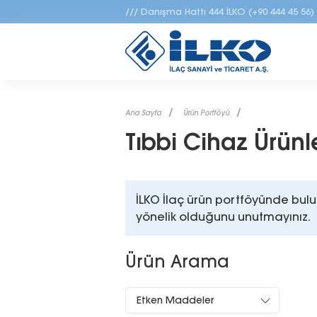
/// Danışma Hattı
444 İLKO (+90 444 45 56)
Ana Sayfa
Ürün Portföyü
Tıbbi Cihaz Ürünl
İLKO İlaç ürün portföyünde bulun
yönelik olduğunu unutmayınız.
Ürün Arama
Etken Maddeler