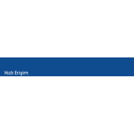
Hızlı Erişim
İLKO Hakkında
Üretim
AR-GE
Reçeteli Ürünler
Tüketici Sağlığı Ürünleri
İletişim