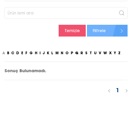
Temizle
Filtrele
A
B
C
D
E
F
G
H
I
J
K
L
M
N
O
P
Q
R
S
T
U
V
W
X
Y
Z
Sonuç Bulunamadı.
1