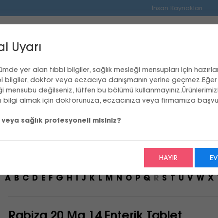
İnsan Kaynakları
İLKO Hakkında
Üretim
al Uyarı
ümde yer alan tıbbi bilgiler, sağlık mesleği mensupları için hazırlan
bi bilgiler, doktor veya eczacıya danışmanın yerine geçmez.Eğer 
i mensubu değilseniz, lütfen bu bölümü kullanmayınız.Ürünlerimizle 
ılı bilgi almak için doktorunuza, eczacınıza veya firmamıza başv
veya sağlık profesyoneli misiniz?
an ürünler aşağıda listelenmiştir. Bu sayfaların sağlık 
HAYIR
EV
A
B
C
D
E
F
G
H
I
J
K
L
M
N
O
P
Q
R
S
T
U
V
W
X
Rabiza 20 Mg 14 Enterik Tablet