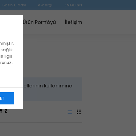
Basın Odası
e-dergi
ENGLISH
AR-GE
Ürün Portföyü
İletişim
mıştır.
sağlık
ilgili
urunuz.
profesyonellerinin kullanımına
ET
Y
Z