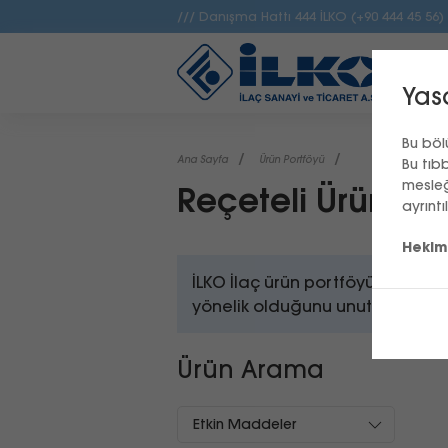
/// Danışma Hattı
444 İLKO (+90 444 45 56)
Yas
Bu böl
Ana Sayfa
Ürün Portföyü
Bu tıb
mesleğ
Reçeteli Ürünler
ayrınt
Hekim 
İLKO İlaç ürün portföyünde bulun
yönelik olduğunu unutmayınız.
Ürün Arama
Etkin Maddeler