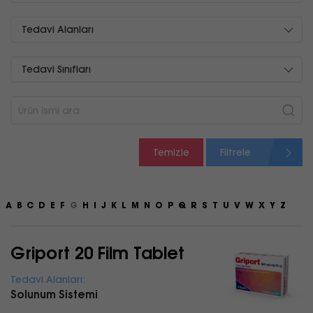
Tedavi Alanları
Tedavi Sınıfları
Temizle
Filtrele
A
B
C
D
E
F
G
H
I
J
K
L
M
N
O
P
Q
R
S
T
U
V
W
X
Y
Z
Griport 20 Film Tablet
Tedavi Alanları:
Solunum Sistemi