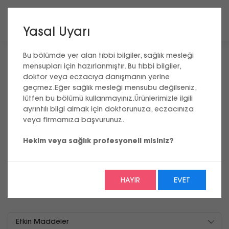
Yasal Uyarı
Bu bölümde yer alan tıbbi bilgiler, sağlık mesleği
Ana Sayfa
mensupları için hazırlanmıştır. Bu tıbbi bilgiler,
Ürün Portföyü
doktor veya eczacıya danışmanın yerine
Reçeteli Ürünler
geçmez.Eğer sağlık mesleği mensubu değilseniz,
lütfen bu bölümü kullanmayınız.Ürünlerimizle ilgili
ayrıntılı bilgi almak için doktorunuza, eczacınıza
veya firmamıza başvurunuz.
İLKO İlaç ürün portföyünde bulunan ürünler
aşağıda listelenmiştir. Bu sayfaların sağlık
Hekim veya sağlık profesyoneli misiniz?
profesyonellerinin kullanımına yönelik
olduğunu unutmayınız.
HAYIR
EVET
Ürün Arama
Etkin Maddeler