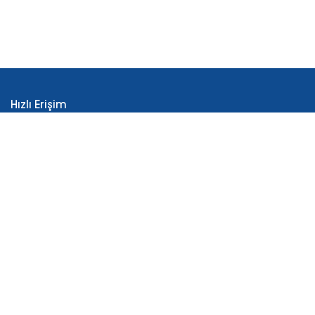
Hızlı Erişim
İLKO Hakkında
Üretim
AR-GE
Reçeteli Ürünler
Tüketici Sağlığı Ürünleri
İletişim
Bizi Takip Edin