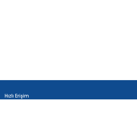
Hızlı Erişim
İLKO Hakkında
Üretim
AR-GE
Reçeteli Ürünler
Tüketici Sağlığı Ürünleri