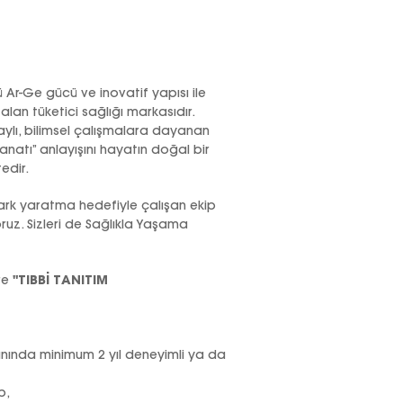
ü Ar-Ge gücü ve inovatif yapısı ile
alan tüketici sağlığı markasıdır.
aylı, bilimsel çalışmalara dayanan
Sanatı” anlayışını hayatın doğal bir
edir.
ark yaratma hedefiyle çalışan ekip
z. Sizleri de Sağlıkla Yaşama
re
"TIBBİ TANITIM
lanında minimum 2 yıl deneyimli ya da
p,