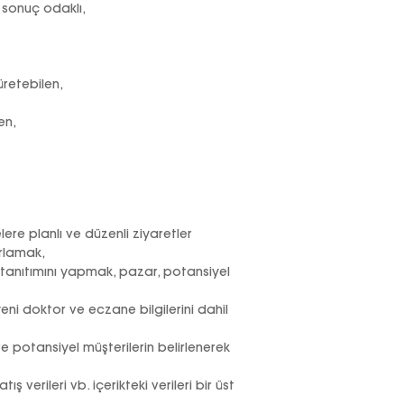
e sonuç odaklı,
üretebilen,
en,
ere planlı ve düzenli ziyaretler
orlamak,
 tanıtımını yapmak, pazar, potansiyel
eni doktor ve eczane bilgilerini dahil
 potansiyel müşterilerin belirlenerek
ış verileri vb. içerikteki verileri bir üst