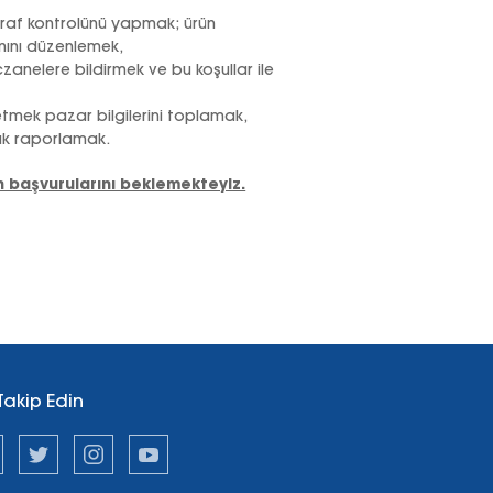
e raf kontrolünü yapmak; ürün
anını düzenlemek,
eczanelere bildirmek ve bu koşullar ile
etmek pazar bilgilerini toplamak,
ak raporlamak.
 başvurularını beklemekteyiz.
 Takip Edin