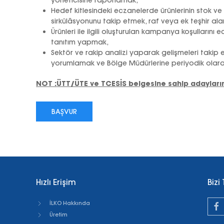
yöneticisine raporlamak,
Hedef kitlesindeki eczanelerde ürünlerinin stok v
sirkülâsyonunu takip etmek, raf veya ek teşhir al
Ürünleri ile ilgili oluşturulan kampanya koşullarını 
tanıtım yapmak,
Sektör ve rakip analizi yaparak gelişmeleri takip 
yorumlamak ve Bölge Müdürlerine periyodik olar
NOT :
ÜTT/ÜTE ve TCESİS belgesine sahip adayların
BAŞVUR
Hızlı Erişim
Bizi
İLKO Hakkında
Üretim