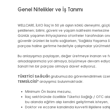
Genel Nitelikler ve İş Tanımı
WELLCARE, İLKO İlaç’ın 50 yılı aşkın köklü deneyimi, güçl
şekillenen; bilimi, güveni ve yaşam kalitesini merkezine 
Günlük yaşamın ihtiyaçlarına otoriteler tarafından on
güvenilir ürünleri ile katkı sağlarken, “Sağlıkla Yaşama 
parçası haline getirme hedefiyle çalışmalar yürütmekt
Bu anlayışımızı paylaşan, değer üretmeye inanan ve f
arkadaşlarımızla yol almaya, büyümeye devam ediyoru
Sanatı’nın bir parçası olmaya davet ediyoruz.
TÜKETİCİ SAĞLIĞI
grubumuzda görevlendirilmek üze
TEMSİLCİSİ"
arayışımız bulunmaktadır.
Minimum Ön lisans mezunu,
İlaç sektöründe özellikle Tüketici Sağlığı / OTC a
bu alanda eğitim alıp kendini geliştirmek isteyen,
Doktor ve eczane kanalında kuvvetli ilişkilere sahi