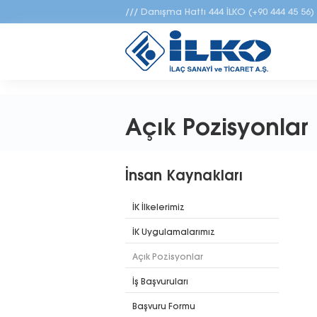
/// Danışma Hattı
444 İLKO (+90 444 45 56)
Açık Pozisyonlar
İnsan Kaynakları
İK İlkelerimiz
İK Uygulamalarımız
Açık Pozisyonlar
İş Başvuruları
Başvuru Formu