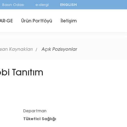
Basın Odası
e-dergi
ENGLISH
AR-GE
Ürün Portföyü
İletişim
nsan Kaynakları
Açık Pozisyonlar
bbi Tanıtım
Departman
Tüketici Sağlığı