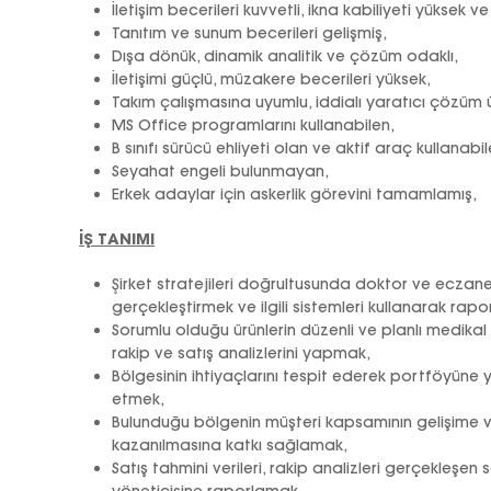
İletişim becerileri kuvvetli, ikna kabiliyeti yüksek v
Tanıtım ve sunum becerileri gelişmiş,
Dışa dönük, dinamik analitik ve çözüm odaklı,
İletişimi güçlü, müzakere becerileri yüksek,
Takım çalışmasına uyumlu, iddialı yaratıcı çözüm 
MS Office programlarını kullanabilen,
B sınıfı sürücü ehliyeti olan ve aktif araç kullanabil
Seyahat engeli bulunmayan,
Erkek adaylar için askerlik görevini tamamlamış,
İŞ TANIMI
Şirket stratejileri doğrultusunda doktor ve eczanel
gerçekleştirmek ve ilgili sistemleri kullanarak rap
Sorumlu olduğu ürünlerin düzenli ve planlı medikal
rakip ve satış analizlerini yapmak,
Bölgesinin ihtiyaçlarını tespit ederek portföyüne y
etmek,
Bulunduğu bölgenin müşteri kapsamının gelişime ve
kazanılmasına katkı sağlamak,
Satış tahmini verileri, rakip analizleri gerçekleşen sat