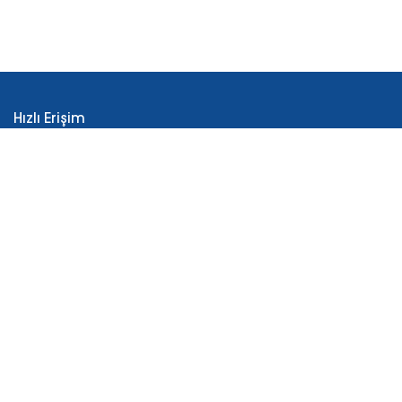
Hızlı Erişim
İLKO Hakkında
Üretim
AR-GE
Reçeteli Ürünler
Tüketici Sağlığı Ürünleri
İletişim
Bizi Takip Edin